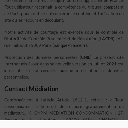
Le contenu du site est assujetti au droit applicable en France.
Tout utilisateur reconnaît la compétence du tribunal compétent
de Paris pour tout ce qui concerne le contenu et l’utilisation du
site ou les recours en découlant.
Notre activité de courtage est exercée sous le contrôle de
l’Autorité de Contrôle Prudentiel et de Résolution (
L’ACPR)
: 61,
rue Taitbout 75009 Paris (
banque-france.fr
).
Protection des données personnelles (
CNIL
) Le présent site
Internet mis à jour dans sa nouvelle version en
Juillet 2021
est
informatif et ne recueille aucune information ni données
personnelles.
Contact Médiation
Conformément à l’article Article L612-1, extrait : « Tout
consommateur a le droit de recourir gratuitement à un
médiateur… »
).
CNPM MEDIATION CONSOMMATION ; 27,
Avenue de la Libération – 42400 SAINT CHAMON /
admin@cnpm-mediation-consommation.eu / 09 88 30 27 72